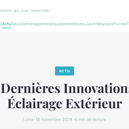
 maison qui vous ressemble
l
Actu
Déco
Déménagement
Équipement
Immo
Jardin
Maison
Piscine
T
ACTU
 Dernières Innovation
Éclairage Extérieur
Luna
•
18 novembre 2024
•
6 min de lecture