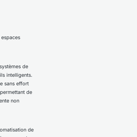
s espaces
x systèmes de
s intelligents.
e sans effort
 permettant de
mente non
tomatisation de