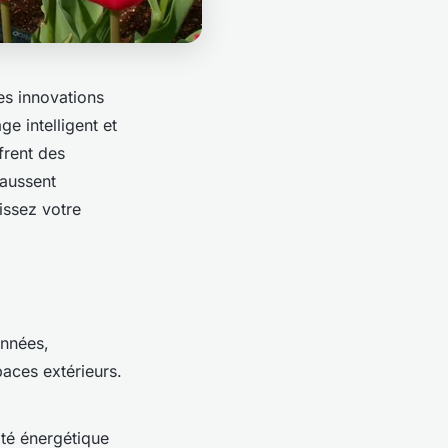
res innovations
e intelligent et
frent des
haussent
nissez votre
années,
paces extérieurs.
ité énergétique