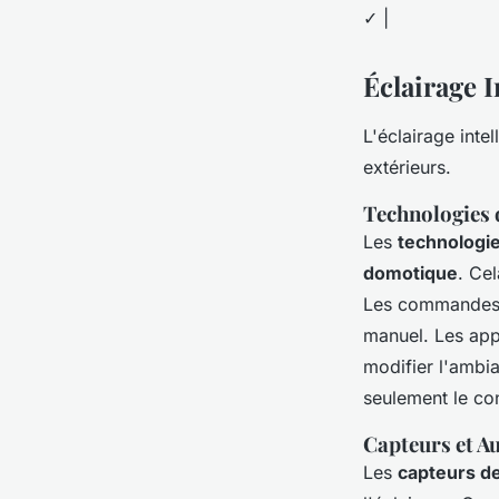
✓ |
Éclairage I
L'éclairage inte
extérieurs.
Technologies 
Les
technologi
domotique
. Cel
Les commandes v
manuel. Les app
modifier l'ambi
seulement le con
Capteurs et A
Les
capteurs 