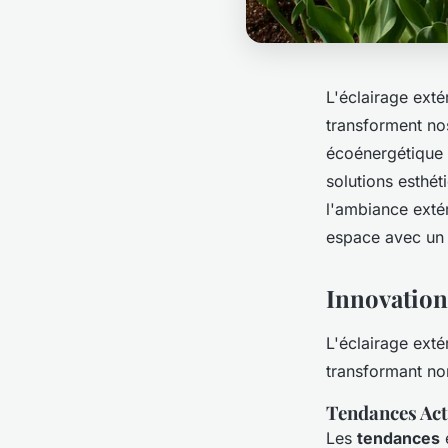
L'éclairage exté
transforment nos
écoénergétique 
solutions esthé
l'ambiance extér
espace avec un é
Innovation
L'éclairage ext
transformant non
Tendances Act
Les
tendances
e