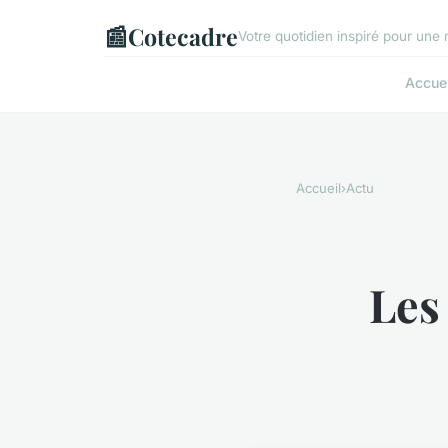
📰
Cotecadre
Votre quotidien inspiré pour une
Accuei
Accueil
›
Actu
Les