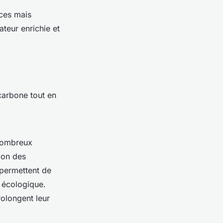
aces mais
ateur enrichie et
 carbone tout en
 nombreux
ion des
permettent de
s écologique.
rolongent leur