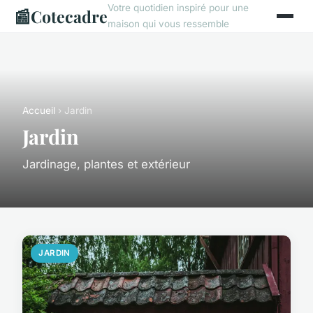
Votre quotidien inspiré pour une
📰
Cotecadre
maison qui vous ressemble
Accueil
› Jardin
Jardin
Jardinage, plantes et extérieur
JARDIN