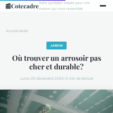
Votre quotidien inspiré pour une
📰
Cotecadre
maison qui vous ressemble
Accueil
›
Jardin
JARDIN
Où trouver un arrosoir pas
cher et durable?
Luna
•
20 décembre 2024
•
5 min de lecture