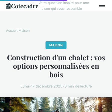
Votre quotidien inspiré pour une
📰
Cotecadre
maison qui vous ressemble
Accueil
›
Maison
MAISON
Construction d'un chalet : vos
options personnalisées en
bois
Luna
•
17 décembre 2025
•
8 min de lecture