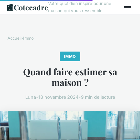
Votre quotidien inspiré pour une
📰
Cotecadre
maison qui vous ressemble
Accueil
›
Immo
IMMO
Quand faire estimer sa
maison ?
Luna
•
18 novembre 2024
•
9 min de lecture