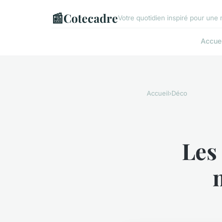
📰
Cotecadre
Votre quotidien inspiré pour une
Accuei
Accueil
›
Déco
Les