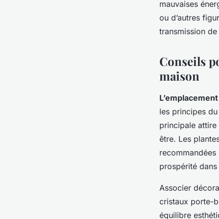
mauvaises énerg
ou d’autres fig
transmission de
Conseils po
maison
L’emplacement 
les principes du
principale attire
être. Les plant
recommandées da
prospérité dans 
Associer décora
cristaux porte-b
équilibre esthét