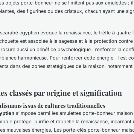
es objets porte-bonheur ne se limitent pas aux amulettes ; il
antes, des figurines ou des cristaux, chacun ayant une sign
scarabé égyptien évoque la renaissance, le trèfle à quatre f
 chouette est associée à la sagesse et à la protection contr
 procure aussi un bénéfice psychologique : renforcer la conf
biance harmonieuse. Pour renforcer cette énergie, il est co
ents dans des zones stratégiques de la maison, notamment l
s classés par origine et signification
alismans issus de cultures traditionnelles
yptien
s’impose parmi les amulettes porte-bonheur maison 
bole protège, purifie et rappelle la renaissance, incarnant 
les mauvaises énergies. Les porte-clés porte-bonheur maiso