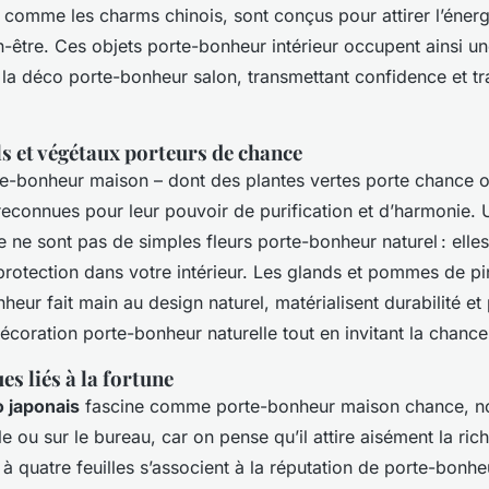
 comme les charms chinois, sont conçus pour attirer l’énergi
bien-être. Ces objets porte-bonheur intérieur occupent ainsi u
 la déco porte-bonheur salon, transmettant confidence et t
s et végétaux porteurs de chance
te-bonheur maison – dont des plantes vertes porte chance ou
reconnues pour leur pouvoir de purification et d’harmonie.
ne sont pas de simples fleurs porte-bonheur naturel : elles
 protection dans votre intérieur. Les glands et pommes de pi
eur fait main au design naturel, matérialisent durabilité et p
décoration porte-bonheur naturelle tout en invitant la chance
es liés à la fortune
 japonais
fascine comme porte-bonheur maison chance, 
le ou sur le bureau, car on pense qu’il attire aisément la ric
s à quatre feuilles s’associent à la réputation de porte-bonhe