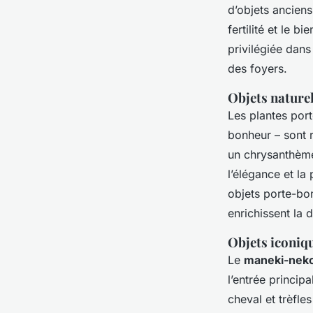
d’objets anciens
fertilité et le 
privilégiée dans
des foyers.
Objets naturel
Les plantes por
bonheur – sont 
un chrysanthème 
l’élégance et la
objets porte-bonh
enrichissent la 
Objets iconiqu
Le
maneki-neko
l’entrée principa
cheval et trèfle