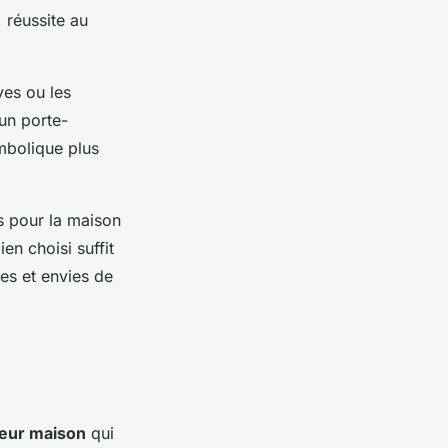
 réussite au
ves ou les
 un porte-
mbolique plus
s pour la maison
en choisi suffit
ces et envies de
heur maison
qui