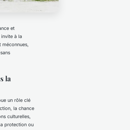
ance et
invite à la
nt méconnues,
 sans
s la
ue un rôle clé
ction, la chance
ons culturelles,
la protection ou