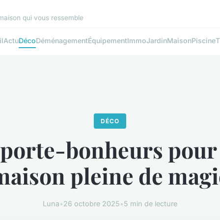
 maison qui vous ressemble
l
Actu
Déco
Déménagement
Équipement
Immo
Jardin
Maison
Piscine
T
DÉCO
 porte-bonheurs pour
maison pleine de magi
Luna
•
26 octobre 2025
•
5 min de lecture