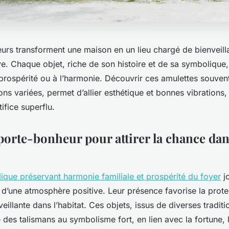
urs transforment une maison en un lieu chargé de bienveill
ve. Chaque objet, riche de son histoire et de sa symbolique, 
a prospérité ou à l’harmonie. Découvrir ces amulettes souve
ions variées, permet d’allier esthétique et bonnes vibrations,
ifice superflu.
porte-bonheur pour attirer la chance dan
ique préservant harmonie familiale et prospérité du foyer
jo
 d’une atmosphère positive. Leur présence favorise la prote
veillante dans l’habitat. Ces objets, issus de diverses traditi
es talismans au symbolisme fort, en lien avec la fortune, 