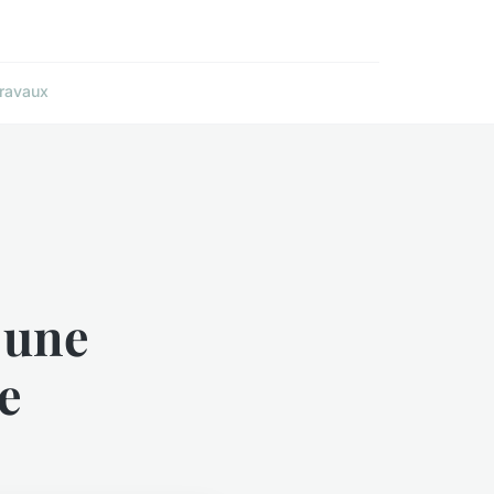
ravaux
 une
e