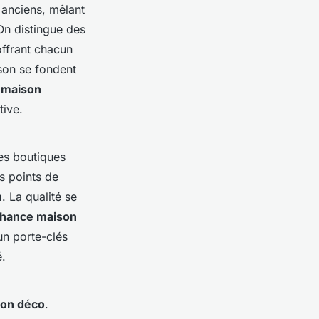
 anciens, mêlant
On distingue des
offrant chacun
son se fondent
 maison
tive.
les boutiques
s points de
n
. La qualité se
hance maison
un porte-clés
é.
son déco
.