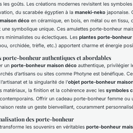
s les goûts. Les créations modernes revisitent les symboles
ovation, du scarabée égyptien à la
maneki-neko
japonaise. 
 maison déco
en céramique, en bois, en métal ou en tissu, 
 une symbolique unique. Ces amulettes porte-bonheur mai
urs minimalistes ou éclectiques. Les
plantes porte-bonheur
ou, orchidée, trèfle, etc.) apportent charme et énergie posi
s porte-bonheur authentiques et abordables
er un
porte-bonheur maison déco
authentique, privilégier 
archés d’artisans ou sites comme Photyne est bénéfique. Ce
’artisanat et la singularité de l’
objet porte-bonheur maiso
 matériaux, la finition et la cohérence avec les
symboles c
u contemporains. Offrir un cadeau porte-bonheur femme ou 
aison reste un geste bienveillant, couramment personnalis
nalisation des porte-bonheur
 transforme les souvenirs en véritables
porte-bonheur mai