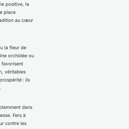
e positive, la
ne place
radition au cœur
 la fleur de
 Une orchidée ou
 favorisent
n, véritables
rospérité : ils
.
notamment dans
hesse. Fers à
ur contre les