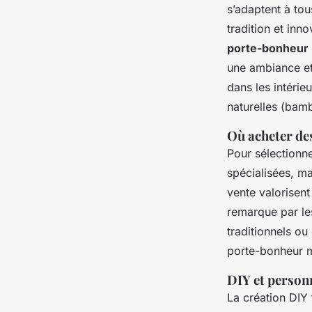
s’adaptent à tou
tradition et inn
porte-bonheur
une ambiance et
dans les intérie
naturelles (bamb
Où acheter de
Pour sélectionn
spécialisées, m
vente valorisent l
remarque par les
traditionnels o
porte-bonheur m
DIY et person
La création DIY