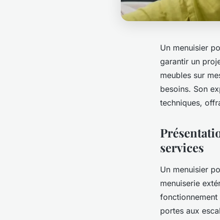
Un menuisier pos
garantir un proj
meubles sur mes
besoins. Son exp
techniques, offr
Présentati
services
Un menuisier pos
menuiserie extér
fonctionnement e
portes aux escal