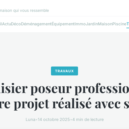
 maison qui vous ressemble
l
Actu
Déco
Déménagement
Équipement
Immo
Jardin
Maison
Piscine
T
TRAVAUX
sier poseur professio
re projet réalisé avec 
Luna
•
14 octobre 2025
•
4 min de lecture