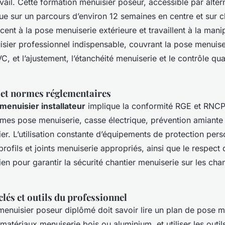
vail. Cette formation menuisier poseur, accessible par alt
que sur un parcours d’environ 12 semaines en centre et sur c
cent à la pose menuiserie extérieure et travaillent à la mani
isier professionnel indispensable, couvrant la pose menuise
, et l’ajustement, l’étanchéité menuiserie et le contrôle qua
s et normes réglementaires
 menuisier installateur
implique la conformité RGE et RNCP.
rmes pose menuiserie, casse électrique, prévention amiante 
ier. L’utilisation constante d’équipements de protection pers
 profils et joints menuiserie appropriés, ainsi que le respect
ien pour garantir la sécurité chantier menuiserie sur les ch
lés et outils du professionnel
 menuisier poseur diplômé doit savoir lire un plan de pose m
 matériaux menuiserie bois ou aluminium, et utiliser les outi