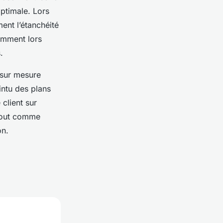
optimale. Lors
ent l’étanchéité
amment lors
.
 sur mesure
intu des plans
client sur
 tout comme
on.