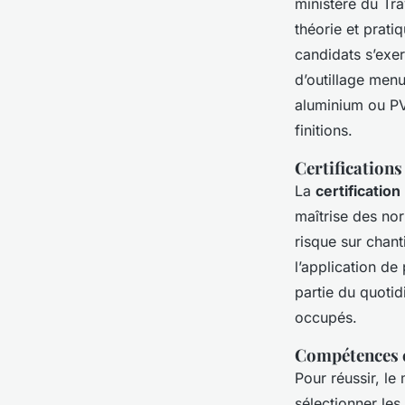
ministère du Tra
théorie et prati
candidats s’exer
d’outillage menu
aluminium ou PVC
finitions.
Certification
La
certification
maîtrise des no
risque sur chant
l’application de
partie du quotid
occupés.
Compétences c
Pour réussir, le
sélectionner les