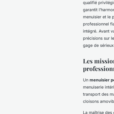
qualifié privilé
garantit l’harmo
menuisier et le 
professionnel fi
intégré. Avant v
précisions sur l
gage de sérieux 
Les missio
profession
Un
menuisier p
menuiserie intéri
transport des ma
cloisons amovib
La maîtrise des 