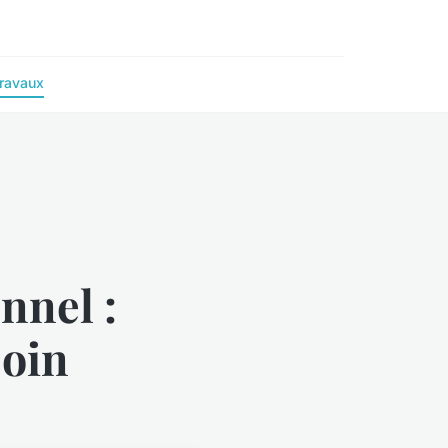
ravaux
nnel :
soin