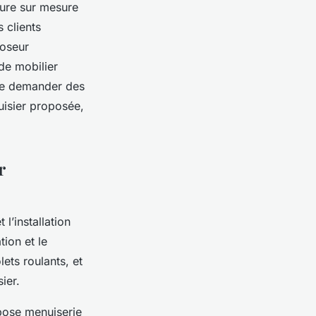
eure sur mesure
s clients
poseur
 de mobilier
 de demander des
uisier proposée,
r
 l’installation
tion et le
lets roulants, et
ier.
 pose menuiserie