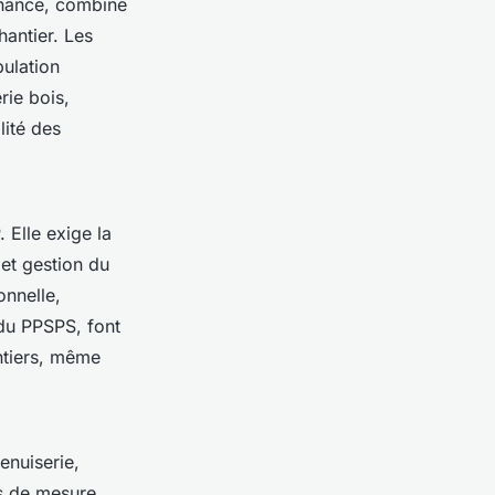
ernance, combine
hantier. Les
pulation
rie bois,
lité des
 Elle exige la
et gestion du
onnelle,
 du PPSPS, font
antiers, même
enuiserie,
ls de mesure