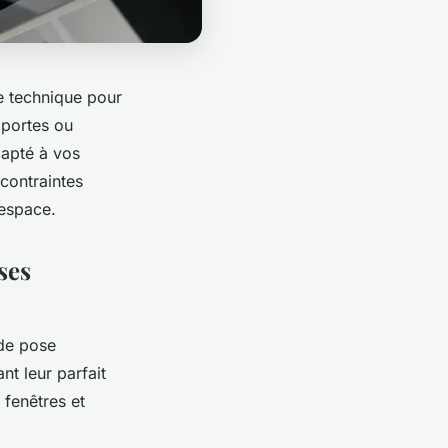
se technique pour
 portes ou
dapté à vos
 contraintes
 espace.
ses
 de pose
nt leur parfait
 fenêtres et