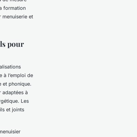
la formation
r menuiserie et
ils pour
alisations
e à l’emploi de
e et phonique.
r adaptées à
rgétique. Les
s et joints
 menuisier