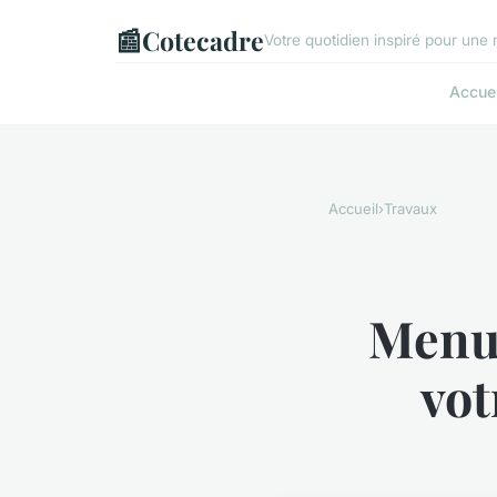
📰
Cotecadre
Votre quotidien inspiré pour une
Accuei
Accueil
›
Travaux
Menui
vot