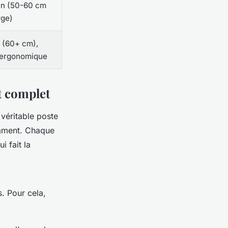
n (50-60 cm
rge)
 (60+ cm),
 ergonomique
t complet
 véritable poste
gemment. Chaque
i fait la
s. Pour cela,