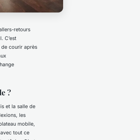
llers-retours
. C’est
u de courir après
aux
change
le ?
s et la salle de
lexions, les
plateau mobile,
 avec tout ce