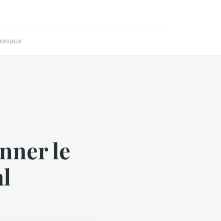
ravaux
nner le
al