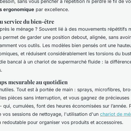
esoin, sans vous pencher à répétition ni perdre le fil de vo
ps ergonomique
par excellence.
u service du bien-être
près le ménage ? Souvent lié à des mouvements répétitifs 
s permet de garder une position debout, alignée, sans avoir
amment vos outils. Les modèles bien pensés ont une haute
miques, et réduisent considérablement les torsions du bus
ie bancal à un chariot de supermarché fluide : la différence
s.
mps mesurable au quotidien
 inutiles. Tout est à portée de main : sprays, microfibres, bro
les pièces sans interruption, et vous gagnez de précieuses
- qui, cumulées, font des heures économisées sur l’année. 
de vos sessions de nettoyage, l'utilisation d'un
chariot de m
n redoutable pour organiser vos produits et accessoires.