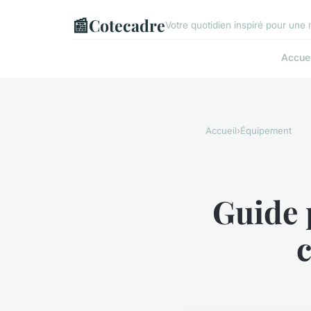
📰
Cotecadre
Votre quotidien inspiré pour une
Accuei
Accueil
›
Équipement
Guide 
c