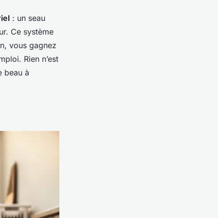
iel
: un seau
eur. Ce système
son, vous gagnez
mploi. Rien n’est
ue beau à