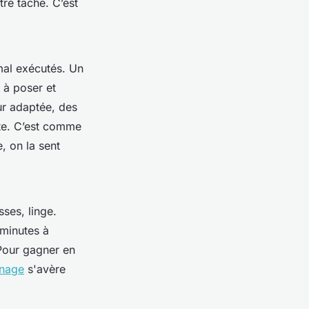
tre tâche. C’est
mal exécutés. Un
 à poser et
ur adaptée, des
te. C’est comme
, on la sent
sses, linge.
 minutes à
Pour gagner en
énage
s'avère