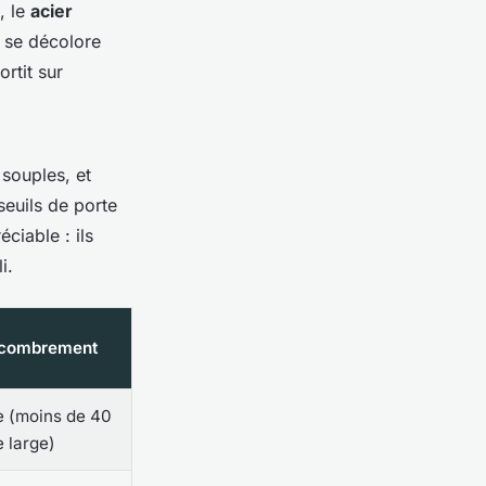
, le
acier
e se décolore
rtit sur
 souples, et
euils de porte
ciable : ils
i.
ncombrement
e (moins de 40
 large)