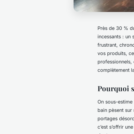
Près de 30 % du
incessants : un 
frustrant, chron
vos produits, ce
professionnels, 
complètement l
Pourquoi s
On sous-estime à
bain pèsent sur 
portages désord
c’est s’offrir u