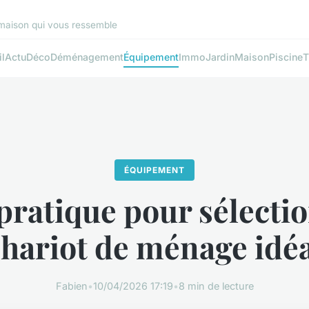
 maison qui vous ressemble
l
Actu
Déco
Déménagement
Équipement
Immo
Jardin
Maison
Piscine
T
ÉQUIPEMENT
pratique pour sélectio
hariot de ménage idé
Fabien
•
10/04/2026 17:19
•
8 min de lecture