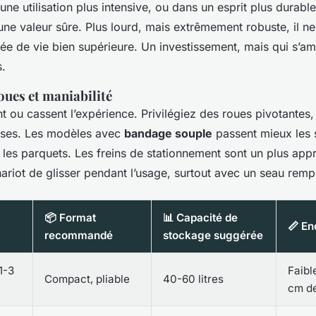
 une utilisation plus intensive, ou dans un esprit plus durable
une valeur sûre. Plus lourd, mais extrêmement robuste, il n
ée de vie bien supérieure. Un investissement, mais qui s’amo
s.
oues et maniabilité
nt ou cassent l’expérience. Privilégiez des roues pivotantes,
euses. Les modèles avec
bandage souple
passent mieux les s
 les parquets. Les freins de stationnement sont un plus appré
riot de glisser pendant l’usage, surtout avec un seau rempl
📦 Format
📊 Capacité de
📏 E
recommandé
stockage suggérée
1-3
Faibl
Compact, pliable
40-60 litres
cm de