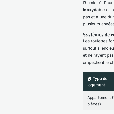
l’humidité. Pour
inoxydable
est 
pas et a une dur
plusieurs année
Systèmes de r
Les roulettes fo
surtout silenci
et ne rayent pas
empêchent le cha
🏠 Type de
logement
Appartement (
pièces)