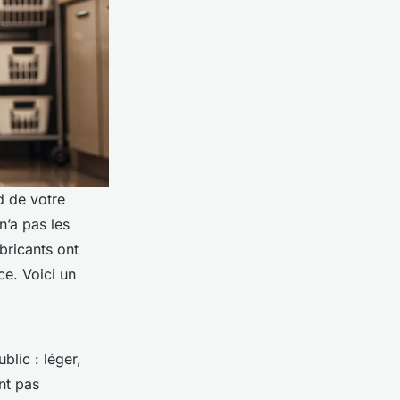
d de votre
’a pas les
ricants ont
ce. Voici un
blic : léger,
int pas