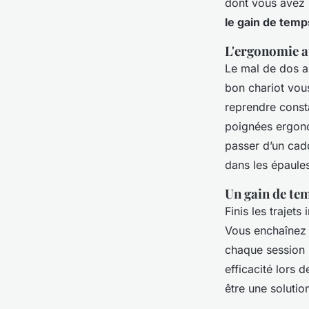
dont vous avez b
le gain de tem
L'ergonomie a
Le mal de dos a
bon chariot vou
reprendre const
poignées ergono
passer d’un cadd
dans les épaule
Un gain de te
Finis les trajets
Vous enchaînez 
chaque session 
efficacité lors 
être une solutio