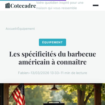
Votre quotidien inspiré pour une
📰
Cotecadre
maison qui vous ressemble
Accueil
›
Équipement
ÉQUIPEMENT
Les spécificités du barbecue
américain à connaître
Fabien
•
13/03/2026 13:33
•
11 min de lecture