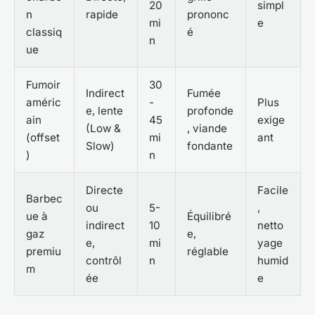
20
simpl
n
rapide
prononc
mi
e
classiq
é
n
ue
Fumoir
30
Indirect
Fumée
améric
-
Plus
e, lente
profonde
ain
45
exige
(Low &
, viande
(offset
mi
ant
Slow)
fondante
)
n
Directe
Facile
Barbec
ou
5-
,
ue à
Équilibré
indirect
10
netto
gaz
e,
e,
mi
yage
premiu
réglable
contrôl
n
humid
m
ée
e