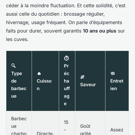
céder à la moindre fluctuation. Et cette solidité, c’est
aussi celle du quotidien : brossage régulier,
hivernage, usage fréquent. On parle d’équipements
faits pour durer, souvent garantis
10 ans ou plus
sur
les cuves.
⏱
🔍
Pr
Type
🔥
éc
🧼
🍖
de
Cuisso
ha
Entret
Saveur
barbec
n
uff
ien
ue
ag
e
Barbec
15
ue
Goût
-
Assez
charbo
Directe,
grillé