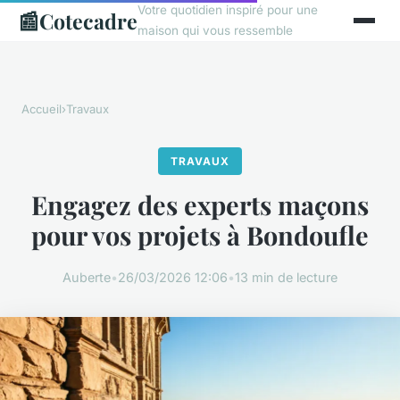
Votre quotidien inspiré pour une
📰
Cotecadre
maison qui vous ressemble
Accueil
›
Travaux
TRAVAUX
Engagez des experts maçons
pour vos projets à Bondoufle
Auberte
•
26/03/2026 12:06
•
13 min de lecture