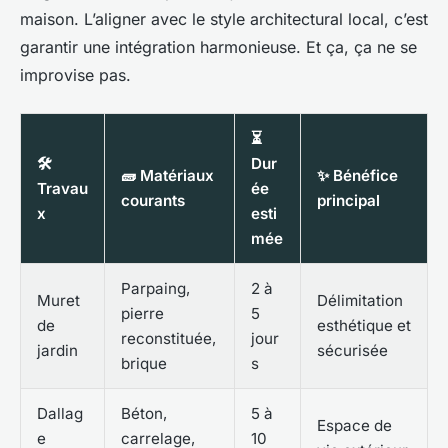
maison. L’aligner avec le style architectural local, c’est
garantir une intégration harmonieuse. Et ça, ça ne se
improvise pas.
⏳
🛠️
Dur
🧱 Matériaux
✨ Bénéfice
Travau
ée
courants
principal
x
esti
mée
Parpaing,
2 à
Muret
Délimitation
pierre
5
de
esthétique et
reconstituée,
jour
jardin
sécurisée
brique
s
Dallag
Béton,
5 à
Espace de
e
carrelage,
10