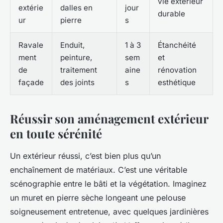
vie extérieur
extérie
dalles en
jour
durable
ur
pierre
s
Ravale
Enduit,
1 à 3
Étanchéité
ment
peinture,
sem
et
de
traitement
aine
rénovation
façade
des joints
s
esthétique
Réussir son aménagement extérieur
en toute sérénité
Un extérieur réussi, c’est bien plus qu’un
enchaînement de matériaux. C’est une véritable
scénographie entre le bâti et la végétation. Imaginez
un muret en pierre sèche longeant une pelouse
soigneusement entretenue, avec quelques jardinières