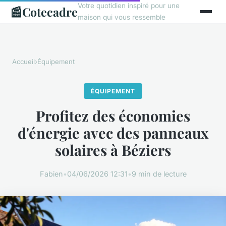
Votre quotidien inspiré pour une
📰
Cotecadre
maison qui vous ressemble
Accueil
›
Équipement
ÉQUIPEMENT
Profitez des économies
d'énergie avec des panneaux
solaires à Béziers
Fabien
•
04/06/2026 12:31
•
9 min de lecture