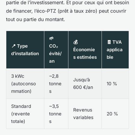
partie de l’investissement. Et pour ceux qui ont besoin
de financer, l’éco-PTZ (prêt à taux zéro) peut couvrir
tout ou partie du montant.
🌱
💰
🧾 TVA
📍 Type
CO₂
Économie
applica
d’installation
évité/
s estimées
ble
an
3 kWc
~2,8
Jusqu’à
(autoconso
tonne
10 %
600 €/an
mmation)
s
Standard
~3,5
Revenus
(revente
tonne
20 %
variables
totale)
s