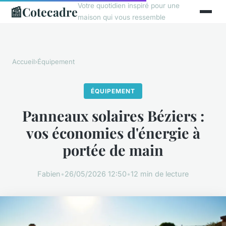
Votre quotidien inspiré pour une
📰
Cotecadre
maison qui vous ressemble
Accueil
›
Équipement
ÉQUIPEMENT
Panneaux solaires Béziers :
vos économies d'énergie à
portée de main
Fabien
•
26/05/2026 12:50
•
12 min de lecture