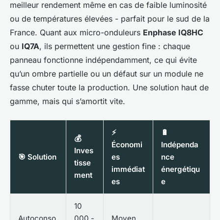
meilleur rendement même en cas de faible luminosité
ou de températures élevées - parfait pour le sud de la
France. Quant aux micro-onduleurs
Enphase IQ8HC
ou
IQ7A
, ils permettent une gestion fine : chaque
panneau fonctionne indépendamment, ce qui évite
qu’un ombre partielle ou un défaut sur un module ne
fasse chuter toute la production. Une solution haut de
gamme, mais qui s’amortit vite.
⚡
🔋
💰
Économi
Indépenda
Inves
🎯 Solution
es
nce
tisse
immédiat
énergétiqu
ment
es
e
10
Autoconso
000 -
Moyen