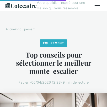
Votre quotidien inspiré pour une
📰
Cotecadre
maison qui vous ressemble
Accueil
›
Équipement
ÉQUIPEMENT
Top conseils pour
sélectionner le meilleur
monte-escalier
Fabien
•
06/04/2026 12:28
•
9 min de lecture