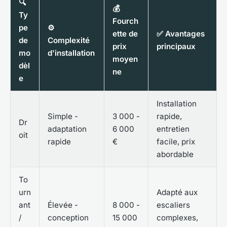
🔍
💰
Ty
Fourch
pe
⚙️
ette de
✅ Avantages
de
Complexité
prix
principaux
mo
d'installation
moyen
dèl
ne
e
Installation
Simple -
3 000 -
rapide,
Dr
adaptation
6 000
entretien
oit
rapide
€
facile, prix
abordable
To
urn
Adapté aux
ant
Élevée -
8 000 -
escaliers
/
conception
15 000
complexes,