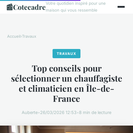
Votre quotidien inspiré pour une
📰
Cotecadre
maison qui vous ressemble
Accueil
›
Travaux
TRAVAUX
Top conseils pour
sélectionner un chauffagiste
et climaticien en Île-de-
France
Auberte
•
26/03/2026 12:53
•
8 min de lecture