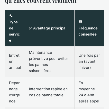
qu’elles couvrent vraiment
🔧
Type
📆
de
✅ Avantage principal
Fréquence
servic
conseillée
e
Maintenance
Entreti
Une fois par
préventive pour éviter
en
an (avant
les pannes
annuel
l’hiver)
saisonnières
Dépan
En
nage
Intervention rapide en
moyenne
d’urge
cas de panne totale
24 à 48h
nce
après appel